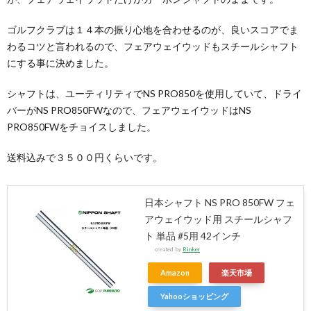
ゴルフクラブは１４本の振り心地を合わせるのが、良いスコアでま
ン
つ
わるコツと言われるので、フェアウェイウッドもスチールシャフト
にする事に決めました。
グ
い
シャフトは、ユーティリティでNS PRO850を使用していて、ドライ
バーがNS PRO850FWなので、フェアウェイウッドはNS
用
て
PRO850FWをチョイスしました。
シ
送料込みで３５００円くらいです。
ー
日本シャフト NS PRO 850FW フェ
アウェイウッド用 スチールシャフ
ト
ト 単品 #5用 42インチ
created by
Rinker
Amazon
楽天市場
Yahooショッピング