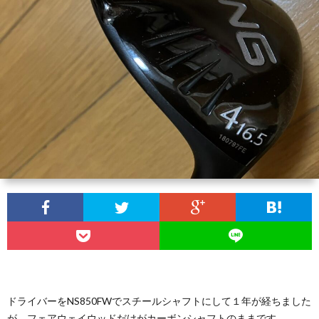
セ
ッ
練
ッ
ズ
習
ラ
テ
ウ
ク
ィ
ン
ラ
家
ン
ド
ブ・
庭
人
グ
セ
の
工
ッ
Ｄ
知
テ
Ｉ
能
ドライバーをNS850FWでスチールシャフトにして１年が経ちました
が、フェアウェイウッドだけがカーボンシャフトのままです。
ィ
Ｙ
に