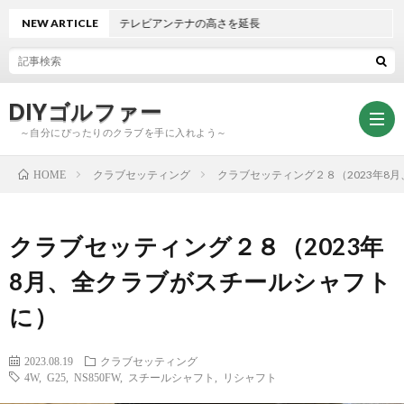
テレビアンテナの高さを延長
NEW ARTICLE
DIYゴルファー
～自分にぴったりのクラブを手に入れよう～
クラブセッティング
クラブセッティング２８（2023年8
HOME
ト
クラブセッティング２８（2023年
ッ
ク
8月、全クラブがスチールシャフト
に）
プ
ラ
DIY
2023.08.19
クラブセッティング
ブ
グ
4W
,
G25
,
NS850FW
,
スチールシャフト
,
リシャフト