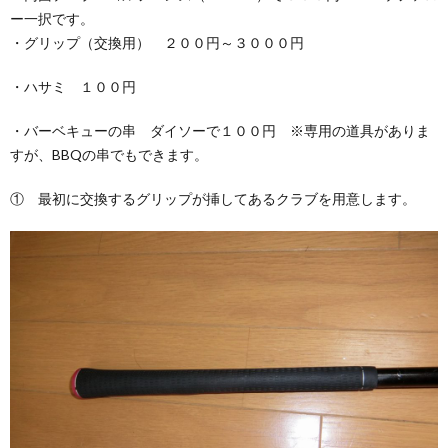
ー一択です。
・グリップ（交換用） ２００円～３０００円
ン
つ
・ハサミ １００円
グ
い
・バーベキューの串 ダイソーで１００円 ※専用の道具がありま
すが、BBQの串でもできます。
用
て
① 最初に交換するグリップが挿してあるクラブを用意します。
シ
ー
ト