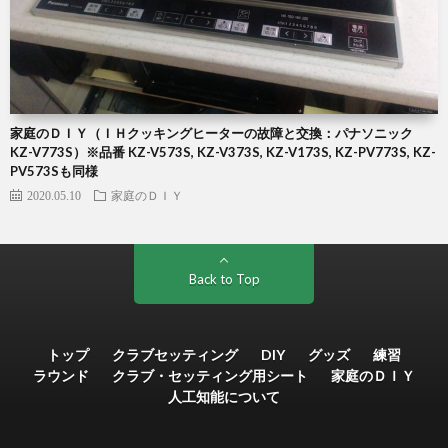
家庭のＤＩＹ（ＩＨクッキングヒーターの故障と交換：パナソニック
KZ-V773S）※品番 KZ-V573S, KZ-V373S, KZ-V173S, KZ-PV773S, KZ-
PV573Sも同様
2020.05.10
家庭のＤＩＹ
Back to Top
トップ
クラブセッティング
DIY
グッズ
練習
ラウンド
クラブ・セッティング用シート
家庭のＤＩＹ
人工知能について