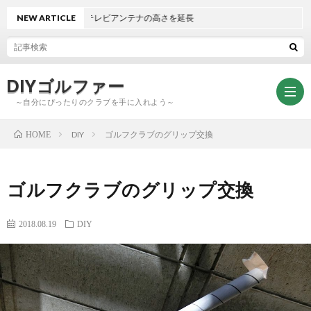
NEW ARTICLE
テレビアンテナの高さを延長
DIYゴルファー
～自分にぴったりのクラブを手に入れよう～
DIY
ゴルフクラブのグリップ交換
HOME
ト
ゴルフクラブのグリップ交換
ッ
ク
2018.08.19
DIY
プ
ラ
DIY
ブ
グ