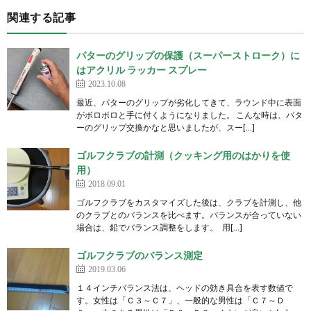
関連する記事
パターのグリップの保護（スーパーストローク）に
はアクリル ラッカー スプレー
2023.10.08
最近、パターのグリップが劣化してきて、ラウンド中に表面
がボロボロと手に付くようになりました。 こんな時は、パタ
ーのグリップ交換かなと思いましたが、スー[…]
ゴルフクラブの計測（クッキング用のはかりを使
用）
2018.09.01
ゴルフクラブをカスタマイズした後は、クラブを計測し、他
のクラブとのバランスを比べます。バランスが合っていない
場合は、鉛でバランス調整をします。 用[…]
ゴルフクラブのバランス測定
2019.03.06
１４インチバランス法は、ヘッドの効き具合を表す数値で
す。女性は「Ｃ３～Ｃ７」、一般的な男性は「Ｃ７～Ｄ