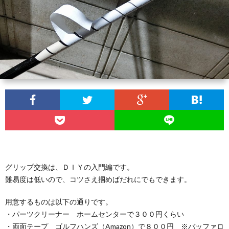
セ
ッ
練
ッ
ズ
習
ラ
テ
ウ
ク
ィ
ン
ラ
家
ン
ド
ブ・
庭
人
グ
セ
の
工
グリップ交換は、ＤＩＹの入門編です。
ッ
Ｄ
知
難易度は低いので、コツさえ掴めばだれにでもできます。
テ
Ｉ
用意するものは以下の通りです。
能
・パーツクリーナー ホームセンターで３００円くらい
・両面テープ ゴルフハンズ（Amazon）で８００円 ※バッファロ
ィ
Ｙ
に