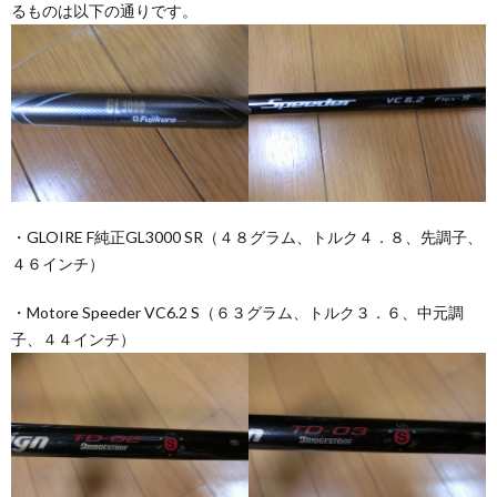
るものは以下の通りです。
ン
つ
グ
い
用
て
・GLOIRE F純正GL3000 SR（４８グラム、トルク４．８、先調子、
シ
４６インチ）
ー
・Motore Speeder VC6.2 S（６３グラム、トルク３．６、中元調
子、４４インチ）
ト