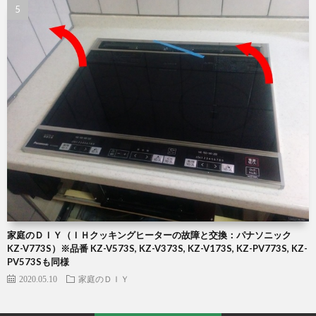
家庭のＤＩＹ（ＩＨクッキングヒーターの故障と交換：パナソニック
KZ-V773S）※品番 KZ-V573S, KZ-V373S, KZ-V173S, KZ-PV773S, KZ-
PV573Sも同様
2020.05.10
家庭のＤＩＹ