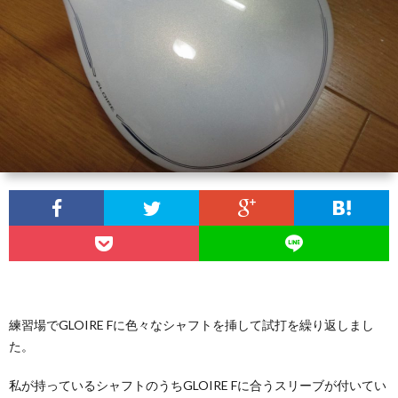
セ
ッ
練
ッ
ズ
習
ラ
テ
ウ
ク
ィ
ン
ラ
家
ン
ド
ブ・
庭
人
グ
セ
の
工
ッ
Ｄ
知
練習場でGLOIRE Fに色々なシャフトを挿して試打を繰り返しまし
た。
テ
Ｉ
能
私が持っているシャフトのうちGLOIRE Fに合うスリーブが付いてい
ィ
Ｙ
に