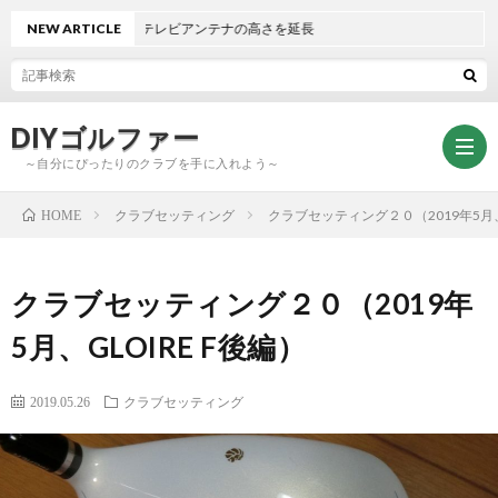
NEW ARTICLE
テレビアンテナの高さを延長
DIYゴルファー
～自分にぴったりのクラブを手に入れよう～
クラブセッティング
クラブセッティング２０（2019年5月、G
HOME
ト
クラブセッティング２０（2019年
ッ
ク
5月、GLOIRE F後編）
プ
ラ
DIY
2019.05.26
クラブセッティング
ブ
グ