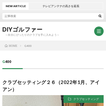
NEW ARTICLE
テレビアンテナの高さを延長
DIYゴルファー
～自分にぴったりのクラブを手に入れよう～
G400
HOME
ト
G400
ッ
ク
クラブセッティング２６（2022年1月、アイ
プ
ラ
DIY
アン）
ブ
グ
クラブセッティング