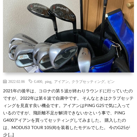
セ
ッ
練
ッ
ズ
習
ラ
テ
ウ
ク
ィ
ン
ラ
家
ン
ド
ブ・
庭
人
2022.02.06
G400
,
ping
,
アイアン
,
クラブセッティング
,
ピン
グ
セ
の
工
2021年の後半は、コロナの第５波が終わりラウンドに行っていたの
ですが、2022年は第６波で自粛中です。 そんなときはクラブセッテ
ッ
Ｄ
知
ィングを見直す良い機会です。アイアンはPING G25で気に入って
いるのですが、飛距離不足が解消できないかという事で、PING
テ
G400アイアンを買ってセッティングしてみました。 購入したの
Ｉ
能
は、MODUS3 TOUR 105(R)を装着したモデルでした。 今のG25が
少 […]
ィ
Ｙ
に