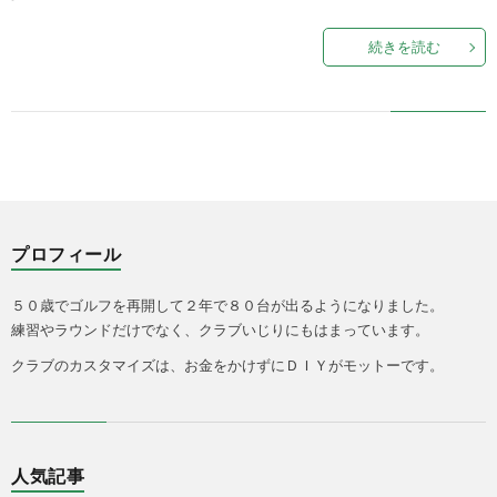
続きを読む
ン
つ
グ
い
用
て
シ
プロフィール
ー
５０歳でゴルフを再開して２年で８０台が出るようになりました。
練習やラウンドだけでなく、クラブいじりにもはまっています。
ト
クラブのカスタマイズは、お金をかけずにＤＩＹがモットーです。
人気記事