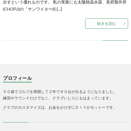
出すという優れものです。 私の実家にも太陽熱温水器、長府製作所
(CHOFU)の「サンワイター(S […]
ン
つ
続きを読む
グ
い
用
て
シ
プロフィール
ー
５０歳でゴルフを再開して２年で８０台が出るようになりました。
ト
練習やラウンドだけでなく、クラブいじりにもはまっています。
クラブのカスタマイズは、お金をかけずにＤＩＹがモットーです。