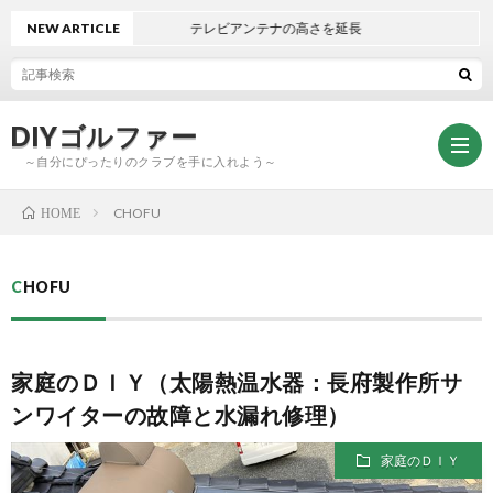
NEW ARTICLE
テレビアンテナの高さを延長
DIYゴルファー
～自分にぴったりのクラブを手に入れよう～
CHOFU
HOME
ト
CHOFU
ッ
ク
家庭のＤＩＹ（太陽熱温水器：長府製作所サ
プ
ラ
DIY
ンワイターの故障と水漏れ修理）
ブ
グ
家庭のＤＩＹ