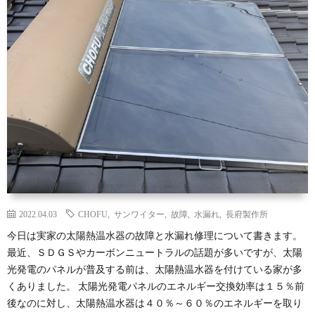
セ
ッ
練
ッ
ズ
習
ラ
テ
ウ
ク
ィ
ン
ラ
家
ン
ド
ブ・
庭
人
グ
セ
の
工
2022.04.03
CHOFU
,
サンワイター
,
故障
,
水漏れ
,
長府製作所
今日は実家の太陽熱温水器の故障と水漏れ修理について書きます。
ッ
Ｄ
知
最近、ＳＤＧＳやカーボンニュートラルの話題が多いですが、太陽
光発電のパネルが普及する前は、太陽熱温水器を付けている家が多
テ
Ｉ
能
くありました。 太陽光発電パネルのエネルギー交換効率は１５％前
後なのに対し、太陽熱温水器は４０％～６０％のエネルギーを取り
ィ
Ｙ
に