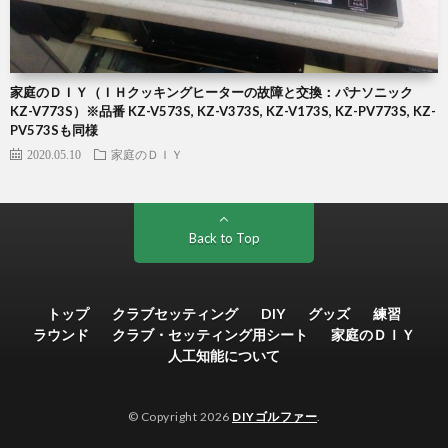
家庭のＤＩＹ（ＩＨクッキングヒーターの故障と交換：パナソニック
KZ-V773S）※品番 KZ-V573S, KZ-V373S, KZ-V173S, KZ-PV773S, KZ-
PV573Sも同様
2020.05.10
家庭のＤＩＹ
Back to Top
トップ
クラブセッティング
DIY
グッズ
練習
ラウンド
クラブ・セッティング用シート
家庭のＤＩＹ
人工知能について
© Copyright 2026
DIYゴルファー
.