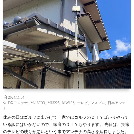
セ
ッ
練
ッ
ズ
習
ラ
テ
ウ
ク
ィ
ン
ラ
家
ン
ド
ブ・
庭
人
グ
セ
の
工
2024.11.04
ッ
Ｄ
知
DXアンテナ
,
M-180D3
,
MJ3225
,
MW10Z
,
テレビ
,
マスプロ
,
日本アンテ
ナ
休みの日はゴルフに出かけて、家ではゴルフのＤＩＹばかりやって
テ
Ｉ
能
いる訳にはいかないので、家庭のＤＩＹもやります。 先日は、実家
のテレビの映りが悪いという事でアンテナの高さを延長しました。
ィ
Ｙ
に