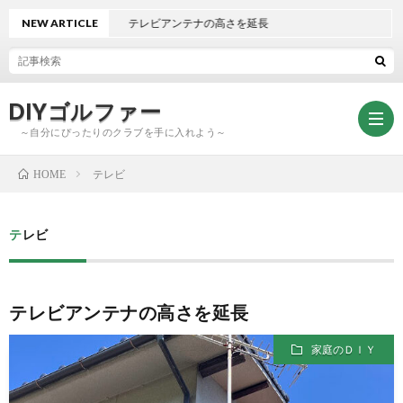
NEW ARTICLE
テレビアンテナの高さを延長
DIYゴルファー
～自分にぴったりのクラブを手に入れよう～
テレビ
HOME
ト
テレビ
ッ
ク
テレビアンテナの高さを延長
プ
ラ
DIY
家庭のＤＩＹ
ブ
グ