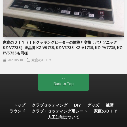
家庭のＤＩＹ（ＩＨクッキングヒーターの故障と交換：パナソニック
KZ-V773S）※品番 KZ-V573S, KZ-V373S, KZ-V173S, KZ-PV773S, KZ-
PV573Sも同様
2020.05.10
家庭のＤＩＹ
Back to Top
トップ
クラブセッティング
DIY
グッズ
練習
ラウンド
クラブ・セッティング用シート
家庭のＤＩＹ
人工知能について