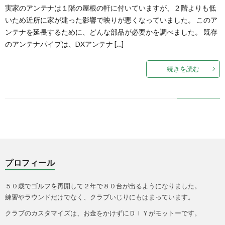
実家のアンテナは１階の屋根の軒に付いていますが、２階よりも低
いため近所に家が建った影響で映りが悪くなっていました。 このア
ン
つ
ンテナを延長するために、どんな部品が必要かを調べました。 既存
のアンテナパイプは、DXアンテナ […]
グ
い
続きを読む
用
て
シ
ー
プロフィール
ト
５０歳でゴルフを再開して２年で８０台が出るようになりました。
練習やラウンドだけでなく、クラブいじりにもはまっています。
クラブのカスタマイズは、お金をかけずにＤＩＹがモットーです。