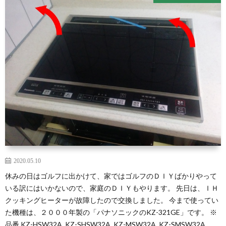
2020.05.10
休みの日はゴルフに出かけて、家ではゴルフのＤＩＹばかりやって
いる訳にはいかないので、家庭のＤＩＹもやります。 先日は、ＩＨ
クッキングヒーターが故障したので交換しました。 今まで使ってい
た機種は、２０００年製の「パナソニックのKZ-321GE」です。 ※
品番 KZ-HSW32A, KZ-SHSW32A, KZ-MSW32A, KZ-SMSW32A,