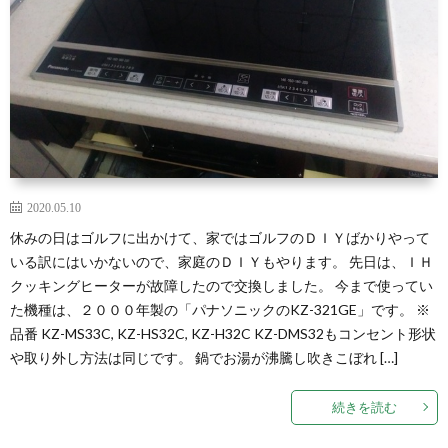
2020.05.10
休みの日はゴルフに出かけて、家ではゴルフのＤＩＹばかりやって
いる訳にはいかないので、家庭のＤＩＹもやります。 先日は、ＩＨ
クッキングヒーターが故障したので交換しました。 今まで使ってい
た機種は、２０００年製の「パナソニックのKZ-321GE」です。 ※
品番 KZ-MS33C, KZ-HS32C, KZ-H32C KZ-DMS32もコンセント形状
や取り外し方法は同じです。 鍋でお湯が沸騰し吹きこぼれ […]
続きを読む