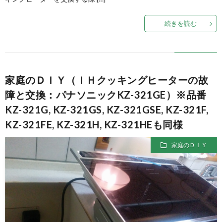
続きを読む
家庭のＤＩＹ（ＩＨクッキングヒーターの故
障と交換：パナソニックKZ-321GE）※品番
KZ-321G, KZ-321GS, KZ-321GSE, KZ-321F,
KZ-321FE, KZ-321H, KZ-321HEも同様
家庭のＤＩＹ