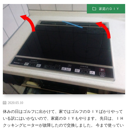
セ
ッ
練
家庭のＤＩＹ
ッ
ズ
習
ラ
テ
ウ
ク
ィ
ン
ラ
家
ン
ド
ブ・
庭
人
グ
セ
の
工
ッ
Ｄ
知
2020.05.10
休みの日はゴルフに出かけて、家ではゴルフのＤＩＹばかりやって
テ
Ｉ
能
いる訳にはいかないので、家庭のＤＩＹもやります。 先日は、ＩＨ
クッキングヒーターが故障したので交換しました。 今まで使ってい
ィ
Ｙ
に