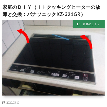
家庭のＤＩＹ（ＩＨクッキングヒーターの故
障と交換：パナソニックKZ-321GR）
家庭のＤＩＹ
2020.05.10