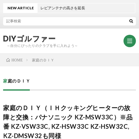
NEW ARTICLE
テレビアンテナの高さを延長
DIYゴルファー
～自分にぴったりのクラブを手に入れよう～
家庭のＤＩＹ
HOME
ト
家庭のＤＩＹ
ッ
ク
家庭のＤＩＹ（ＩＨクッキングヒーターの故
プ
ラ
DIY
障と交換：パナソニック KZ-MSW33C）※品
番 KZ-VSW33C, KZ-HSW33C KZ-HSW32C,
ブ
グ
KZ-DMSW32も同様