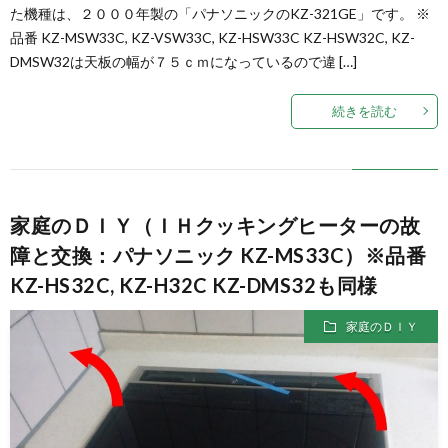
た機種は、２０００年製の「パナソニックのKZ-321GE」です。 ※
品番 KZ-MSW33C, KZ-VSW33C, KZ-HSW33C KZ-HSW32C, KZ-
ン
つ
DMSW32は天板の幅が７５ｃｍになっているので違 […]
グ
い
続きを読む
用
て
シ
家庭のＤＩＹ（ＩＨクッキングヒーターの故
障と交換：パナソニック KZ-MS33C）※品番
ー
KZ-HS32C, KZ-H32C KZ-DMS32も同様
ト
家庭のＤＩＹ